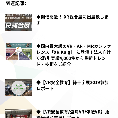
関連記事:
◆開催間近！ XR総合展に出展致しま
す
◆国内最大級のVR・AR・MRカンファ
レンス「XR Kaigi」に登壇！法人向け
XR取引実績4,000件から最新トレン
ド・技術をご紹介
◆【VR安全教育】緑十字展2019参加
レポート
◆【VR安全教育/遠隔VR/体感VR】危
機管理産業展レポート